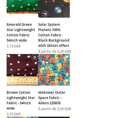
Emerald Green
Solar System
Star Lightweight
Planets 100%
Cotton Fabric
Cotton Fabric -
54inch wide
Black Background
with Glitter effect
Prix
3,15 £GB
Prix promotionnel
À partir de
3,26 £GB
Brown Cotton
Makower Outer
Lightweight Star
Space Fabric -
Fabric - 54inch
Aliens 2268/B
wide
Prix promotionnel
À partir de
3,05 £GB
Prix
3,15 £GB