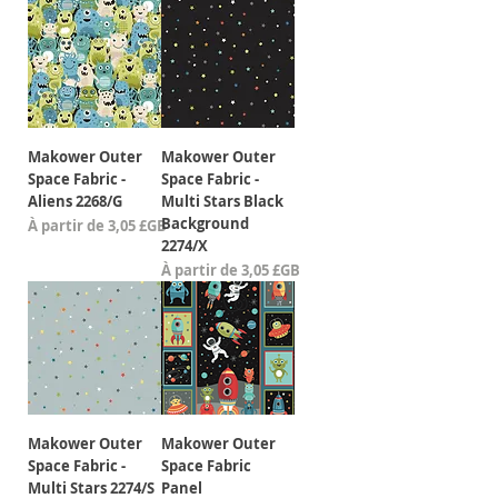
Makower Outer
Makower Outer
Space Fabric -
Space Fabric -
Aliens 2268/G
Multi Stars Black
Background
Prix promotionnel
À partir de
3,05 £GB
2274/X
Prix promotionnel
À partir de
3,05 £GB
Makower Outer
Makower Outer
Space Fabric -
Space Fabric
Multi Stars 2274/S
Panel