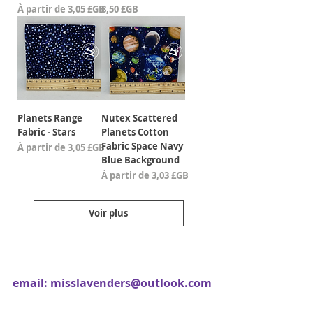
Prix promotionnel
Prix
À partir de
3,05 £GB
8,50 £GB
Planets Range
Nutex Scattered
Fabric - Stars
Planets Cotton
Fabric Space Navy
Prix promotionnel
À partir de
3,05 £GB
Blue Background
Prix promotionnel
À partir de
3,03 £GB
Voir plus
email:
misslavenders@outlook.com