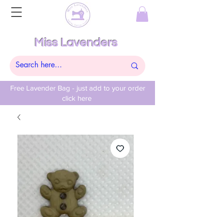
Miss Lavenders
Free Lavender Bag - just add to your order
click here