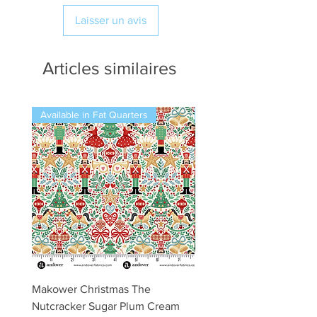
Laisser un avis
Articles similaires
Available in Fat Quarters
Available in Fat Quarters
Makower Christmas The
Makower Christmas The
Nutcracker Sugar Plum Cream
Nutcracker Sugar Plum 