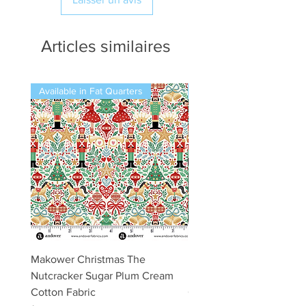
Articles similaires
Available in Fat Quarters
Available in Fat Quarters
Makower Christmas The
Makower Christmas The
Nutcracker Sugar Plum Cream
Nutcracker Sugar Plum 
Cotton Fabric
Cotton Fabric