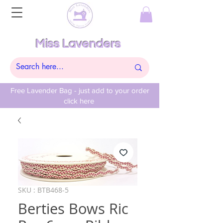
Miss Lavenders
Free Lavender Bag - just add to your order
click here
SKU : BTB468-5
Berties Bows Ric