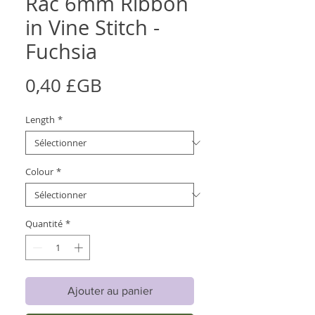
Rac 6mm Ribbon
in Vine Stitch -
Fuchsia
Prix
0,40 £GB
Length
*
Colour
*
Quantité
*
Ajouter au panier