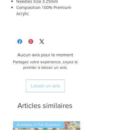
Needles Size 3.25mm
Composition 100% Premium
Acrylic
Aucun avis pour le moment
Partagez votre expérience, soyez le
premier à laisser un avis.
Laisser un avis
Articles similaires
Available in Fat Quarters
Available in Fat Quarters