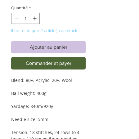
Quantité
*
Il ne reste que 2 article(s) en stock
Ajouter au panier
Commander et payer
Blend: 80% Acrylic 20% Wool
Ball weight: 400g
Yardage: 840m/920y
Needle size: 5mm
Tension: 18 stitches, 24 rows to 4
inches / 10 cm on 5mm needles